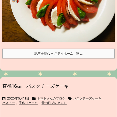
記事を読む
ステイホーム 家 ...
直径16㎝ バスクチーズケーキ

2020年5月11日

トマトさんのブログ

バスクチーズケーキ
,
バスチー
,
手作りケーキ
,
母の日プレゼント