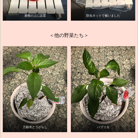
屋根の上に設置
防虫ネットで被いました
＜他の野菜たち＞
万願寺とうがらし
パプリカ