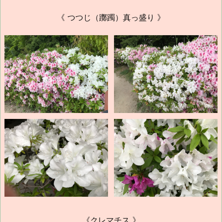
《 つつじ（躑躅）真っ盛り 》
《クレマチス 》