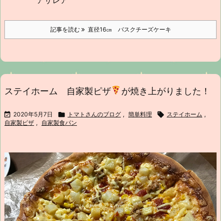
アザレア
記事を読む
直径16㎝ バスクチーズケーキ
ステイホーム 自家製ピザ
が焼き上がりました！

2020年5月7日

トマトさんのブログ
,
簡単料理

ステイホーム
,
自家製ピザ
,
自家製食パン