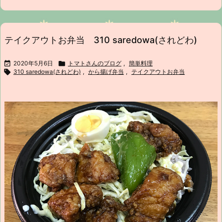
テイクアウトお弁当 310 saredowa(されどわ)

2020年5月6日

トマトさんのブログ
,
簡単料理

310 saredowa(されどわ)
,
から揚げ弁当
,
テイクアウトお弁当