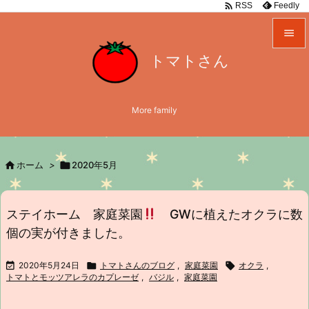

Feedly
RSS

トマトさん

メニュ

More family
サイド

前へ

ホーム
>

2020年5月

次へ

ステイホーム 家庭菜園
GWに植えたオクラに数
検索
個の実が付きました。

2020年5月24日

トマトさんのブログ
,
家庭菜園

オクラ
,
トマトとモッツアレラのカプレーゼ
,
バジル
,
家庭菜園