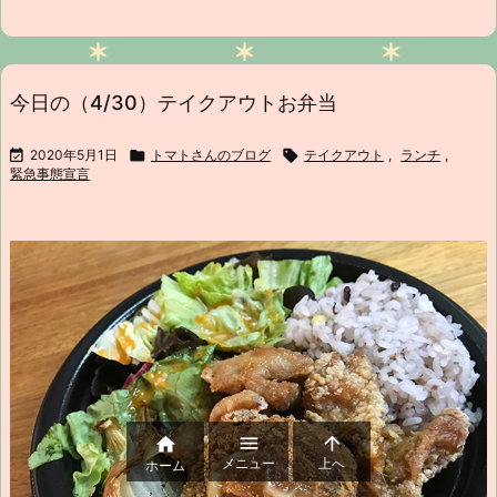
今日の（4/30）テイクアウトお弁当

2020年5月1日

トマトさんのブログ

テイクアウト
,
ランチ
,
緊急事態宣言



メニュー
上へ
ホーム