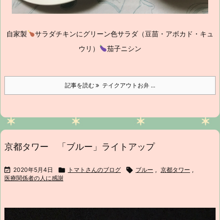
自家製
サラダチキンにグリーン色サラダ（豆苗・アボカド・キュ
ウリ）
茄子ニシン
記事を読む
テイクアウトお弁 ...
京都タワー 「ブルー」ライトアップ

2020年5月4日

トマトさんのブログ

ブルー
,
京都タワー
,
医療関係者の人に感謝